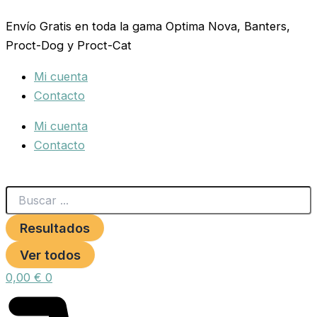
Search
Ownat
Ir
...
Gf
Envío Gratis en toda la gama Optima Nova, Banters,
al
Prime
Proct-Dog y Proct-Cat
contenido
Sterilized
Fish
Mi cuenta
(Cat)
3
Contacto
Kg
cantidad
Mi cuenta
Contacto
Resultados
Ver todos
0,00
€
0