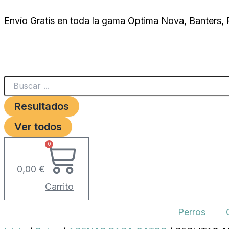
Search
PERLITAS
Ir
...
ARQUICRYSTAL
Envío Gratis en toda la gama Optima Nova, Banters,
al
3,8
LTS.
contenido
AROMA
ROSAS
cantidad
Resultados
Ver todos
0
0,00
€
Carrito
Perros