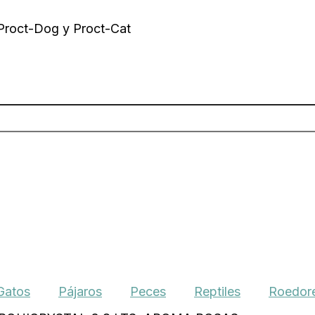
 Proct-Dog y Proct-Cat
Gatos
Pájaros
Peces
Reptiles
Roedore