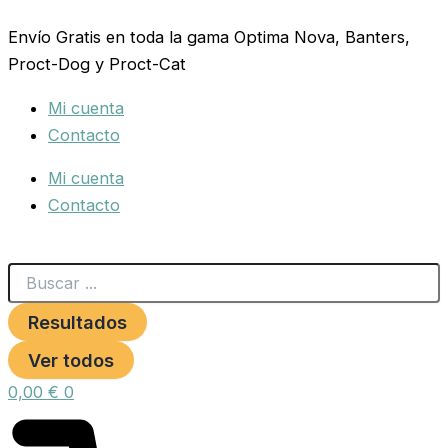
Search
PSITTACUS
Ir
...
PIENSO
Envío Gratis en toda la gama Optima Nova, Banters,
al
CRIA
Proct-Dog y Proct-Cat
contenido
ALTA
ENERGIA
Mi cuenta
12
KG.
Contacto
cantidad
Mi cuenta
Contacto
Resultados
Ver todos
0,00
€
0