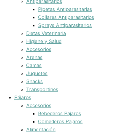
Antiparasitarios
Pipetas Antiparasitarias
Collares Antiparasitarios
Sprays Antiparasitarios
Dietas Veterinaria
Higiene y Salud
Accesorios
Arenas
Camas
Juguetes
Snacks
Transportines
Pájaros
Accesorios
Bebederos Pajaros
Comederos Pajaros
Alimentación