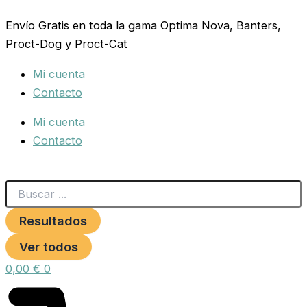
Search
PSITTACUS
Ir
...
PIENSO
Envío Gratis en toda la gama Optima Nova, Banters,
al
MICRO
Proct-Dog y Proct-Cat
contenido
1
KG.
Mi cuenta
PERIQUITOS.
cantidad
Contacto
Mi cuenta
Contacto
Resultados
Ver todos
0,00
€
0