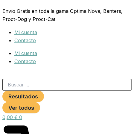
Search
RAMAL
Ir
...
DIAMSILY
Envío Gratis en toda la gama Optima Nova, Banters,
al
15X1200
Proct-Dog y Proct-Cat
contenido
GRIS
cantidad
Mi cuenta
Contacto
Mi cuenta
Contacto
Resultados
Ver todos
0,00
€
0