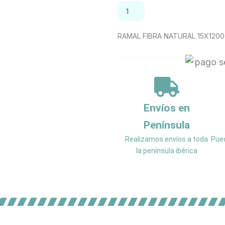
RAMAL
AÑADIR AL CAR
FIBRA
NATURAL
15X1200
RAMAL FIBRA NATURAL 15X1200
AZUL
cantidad
Envíos en
Península
Realizamos envíos a toda
Pued
la península ibérica