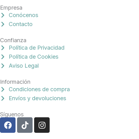
Empresa
Conócenos
Contacto
Confianza
Política de Privacidad
Política de Cookies
Aviso Legal
Información
Condiciones de compra
Envíos y devoluciones
Síguenos
F
T
I
a
i
n
c
k
s