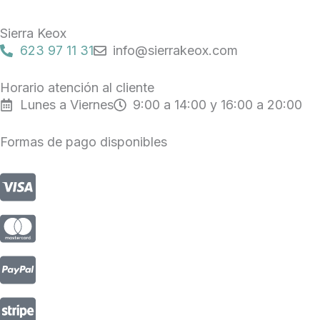
e
t
t
b
o
a
Sierra Keox
o
k
g
623 97 11 31
info@sierrakeox.com
o
r
k
a
Horario atención al cliente
m
Lunes a Viernes
9:00 a 14:00 y 16:00 a 20:00
Formas de pago disponibles