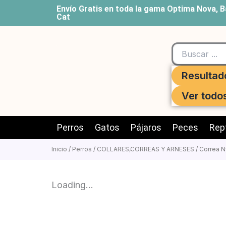
Ir
Envío Gratis en toda la gama Optima Nova, B
Cat
al
contenido
Search
...
Resultad
Ver todo
Perros
Gatos
Pájaros
Peces
Rept
Inicio
/
Perros
/
COLLARES,CORREAS Y ARNESES
/
Correa N
Loading...