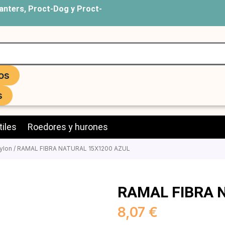
anters, Proct-Dog y Proct-
os
s
iles
Roedores y hurones
ylon
/ RAMAL FIBRA NATURAL 15X1200 AZUL
RAMAL FIBRA 
8,07
€