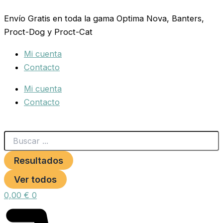
Search
RAMAL
Ir
...
NYLON
Envío Gratis en toda la gama Optima Nova, Banters,
al
20x110
Proct-Dog y Proct-Cat
contenido
HAPPY
DOG
Mi cuenta
AZUL
**
Contacto
cantidad
Mi cuenta
Contacto
Resultados
Ver todos
0,00
€
0