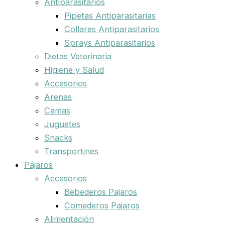
Antiparasitarios
Pipetas Antiparasitarias
Collares Antiparasitarios
Sprays Antiparasitarios
Dietas Veterinaria
Higiene y Salud
Accesorios
Arenas
Camas
Juguetes
Snacks
Transportines
Pájaros
Accesorios
Bebederos Pajaros
Comederos Pajaros
Alimentación