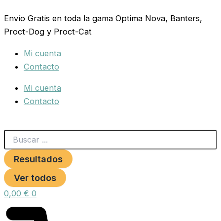
Search
RAMAL
Ir
...
NYLON
Envío Gratis en toda la gama Optima Nova, Banters,
al
25X120
Proct-Dog y Proct-Cat
contenido
HUESO
NEGRO
Mi cuenta
cantidad
Contacto
Mi cuenta
Contacto
Resultados
Ver todos
0,00
€
0