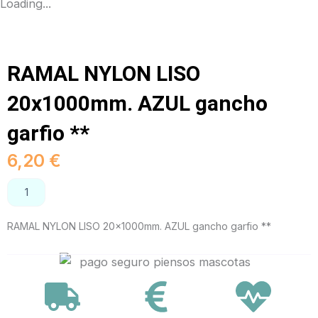
Loading...
RAMAL NYLON LISO
20x1000mm. AZUL gancho
garfio **
6,20
€
RAMAL
AÑADIR AL CARRITO
NYLON
LISO
RAMAL NYLON LISO 20x1000mm. AZUL gancho garfio **
20x1000mm.
AZUL
gancho
garfio
**
cantidad