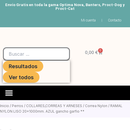
Ir
Envío Gratis en toda la gama Optima Nova, Banters, Proct-Dog y
Proct-Cat
al
contenido
Mi cuenta
Contacto
Search
0
Carrito
...
0,00
€
Resultados
Ver todos
Roedores Y Hurones
Inicio
/
Perros
/
COLLARES,CORREAS Y ARNESES
/
Correa Nylon
/ RAMAL
NYLON LISO 20x1000mm. AZUL gancho garfio **