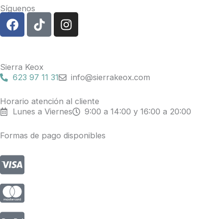
Síguenos
F
T
I
a
i
n
c
k
s
e
t
t
b
o
a
Sierra Keox
o
k
g
623 97 11 31
info@sierrakeox.com
o
r
k
a
Horario atención al cliente
Lunes a Viernes
9:00 a 14:00 y 16:00 a 20:00
m
Formas de pago disponibles