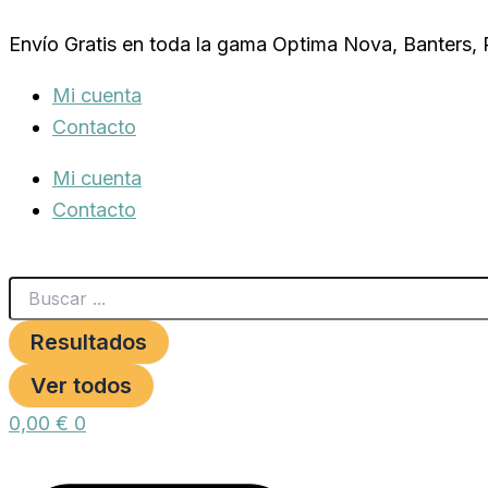
Search
Sum
Ir
...
Sum
Envío Gratis en toda la gama Optima Nova, Banters,
al
Pork
Gourmet
contenido
Mi cuenta
(cerdo
ibérico)
Contacto
3,5
kg
Mi cuenta
cantidad
Contacto
Resultados
Ver todos
0,00
€
0