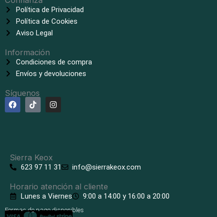
Confianza
Política de Privacidad
Política de Cookies
Aviso Legal
Información
Condiciones de compra
Envíos y devoluciones
Síguenos
F
T
I
a
i
n
c
k
s
e
t
t
b
o
a
o
k
g
o
r
k
a
Sierra Keox
m
623 97 11 31
info@sierrakeox.com
Horario atención al cliente
Lunes a Viernes
9:00 a 14:00 y 16:00 a 20:00
Formas de pago disponibles