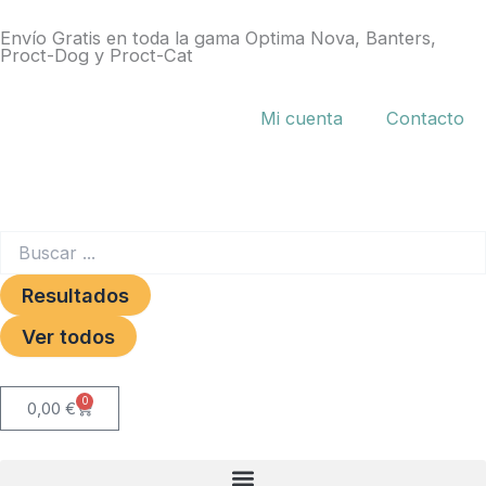
Ir
Envío Gratis en toda la gama Optima Nova, Banters,
al
Proct-Dog y Proct-Cat
contenido
Mi cuenta
Contacto
Search
...
Resultados
Ver todos
0
Carrito
0,00
€