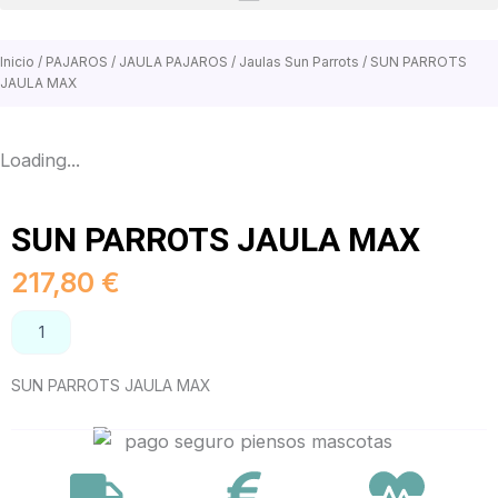
Inicio
/
PAJAROS
/
JAULA PAJAROS
/
Jaulas Sun Parrots
/ SUN PARROTS
JAULA MAX
Loading...
SUN PARROTS JAULA MAX
217,80
€
SUN
AÑADIR AL CARRITO
PARROTS
JAULA
SUN PARROTS JAULA MAX
MAX
cantidad