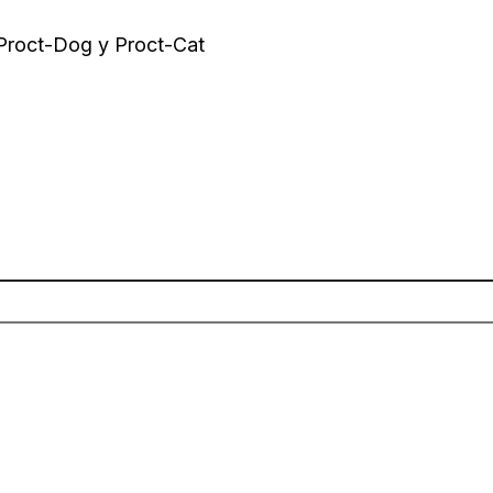
 Proct-Dog y Proct-Cat