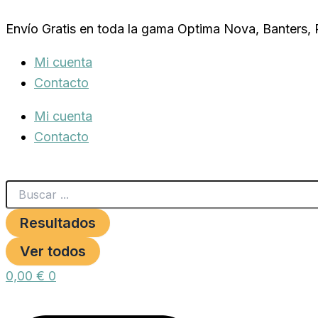
Search
TIJERA
Ir
...
BK01
Envío Gratis en toda la gama Optima Nova, Banters,
al
ACERO
FORJADO
contenido
Mi cuenta
21.5CM.
cantidad
Contacto
Mi cuenta
Contacto
Resultados
Ver todos
0,00
€
0