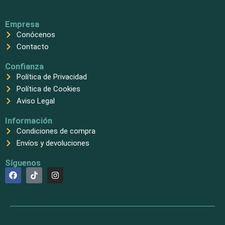
Empresa
Conócenos
Contacto
Confianza
Política de Privacidad
Política de Cookies
Aviso Legal
Información
Condiciones de compra
Envíos y devoluciones
Síguenos
F
T
I
a
i
n
c
k
s
e
t
t
b
o
a
o
k
g
o
r