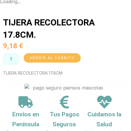
Loading...
TIJERA RECOLECTORA
17.8CM.
9,18
€
TIJERA
AÑADIR AL CARRITO
RECOLECTORA
17.8CM.
TIJERA RECOLECTORA 17.8CM.
cantidad
Envíos en
Tus Pagos
Cuidamos la
Península
Seguros
Salud