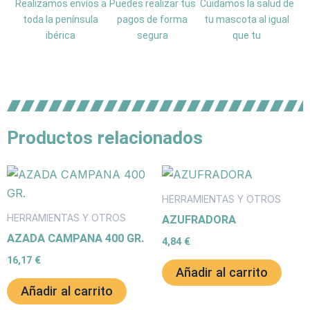
Realizamos envíos a
Puedes realizar tus
Cuidamos la salud de
toda la península
pagos de forma
tu mascota al igual
ibérica
segura
que tu
Productos relacionados
HERRAMIENTAS Y OTROS
HERRAMIENTAS Y OTROS
AZUFRADORA
AZADA CAMPANA 400 GR.
4,84
€
16,17
€
Añadir al carrito
Añadir al carrito