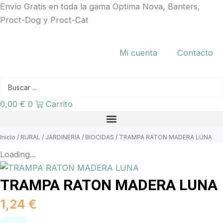
Ir
Envío Gratis en toda la gama Optima Nova, Banters,
al
Proct-Dog y Proct-Cat
contenido
Mi cuenta
Contacto
Search
...
0,00
€
0
Carrito
TRAMPA
Inicio
/
RURAL
/
JARDINERIA
/
BIOCIDAS
/ TRAMPA RATON MADERA LUNA
RATON
MADERA
Loading...
LUNA
cantidad
TRAMPA RATON MADERA LUNA
1,24
€