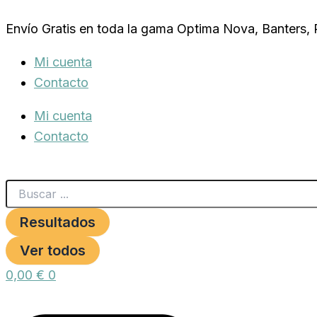
Search
VACA
Ir
...
PLCH
Envío Gratis en toda la gama Optima Nova, Banters,
al
ELASTICA
30x10cm.**
contenido
Mi cuenta
cantidad
Contacto
Mi cuenta
Contacto
Resultados
Ver todos
0,00
€
0