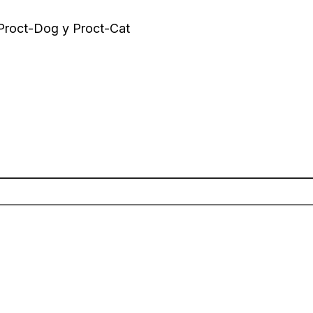
 Proct-Dog y Proct-Cat