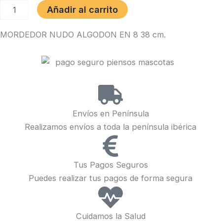
MORDEDOR
Añadir al carrito
NUDO
ALGODON
MORDEDOR NUDO ALGODON EN 8 38 cm.
EN
8
38
cm.
cantidad
Envíos en Península
Realizamos envíos a toda la península ibérica
Tus Pagos Seguros
Puedes realizar tus pagos de forma segura
Cuidamos la Salud