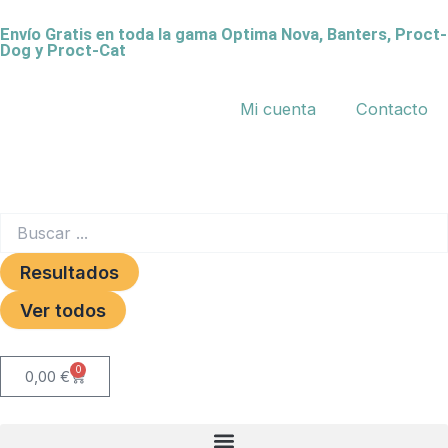
Ir
Envío Gratis en toda la gama Optima Nova, Banters, Proct-
al
Dog y Proct-Cat
contenido
Mi cuenta
Contacto
Search
...
Resultados
Ver todos
0
Carrito
0,00
€