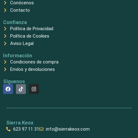
Conócenos
Contacto
Confianza
Política de Privacidad
Política de Cookies
Aviso Legal
Información
Condiciones de compra
Envíos y devoluciones
Síguenos
F
T
I
a
i
n
c
k
s
e
t
t
b
o
a
o
k
g
o
r
k
a
Sierra Keox
m
623 97 11 31
info@sierrakeox.com